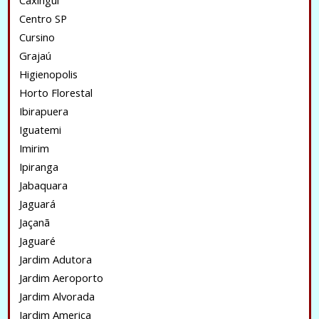
Caxingui
Centro SP
Cursino
Grajaú
Higienopolis
Horto Florestal
Ibirapuera
Iguatemi
Imirim
Ipiranga
Jabaquara
Jaguará
Jaçanã
Jaguaré
Jardim Adutora
Jardim Aeroporto
Jardim Alvorada
Jardim America